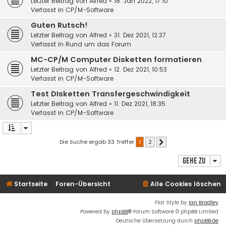
Letzter Beitrag von
Alfred
«
18. Jan 2022, 17:10
Verfasst in
CP/M-Software
Guten Rutsch!
Letzter Beitrag von
Alfred
«
31. Dez 2021, 12:37
Verfasst in
Rund um das Forum
MC-CP/M Computer Disketten formatieren
Letzter Beitrag von
Alfred
«
12. Dez 2021, 10:53
Verfasst in
CP/M-Software
Test DIsketten Transfergeschwindigkeit
Letzter Beitrag von
Alfred
«
11. Dez 2021, 18:35
Verfasst in
CP/M-Software
Die Suche ergab 33 Treffer
1
2
Nächste
Gehe zu
Startseite
Foren-Übersicht
Alle Cookies löschen
Flat Style by
Ian Bradley
Powered by
phpBB
® Forum Software © phpBB Limited
Deutsche Übersetzung durch
phpBB.de