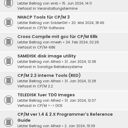
Letzter Beitrag von
wnb
«
15. Jun 2024, 14:11
Verfasst in
Veranstaltungstermine
NHACP Tools für CP/M 3
Letzter Beitrag von
SolderGirl
«
20. Mai 2024, 18:46
Verfasst in
CP/M-Software
Cross Compile mit gcc für CP/M 68k
Letzter Beitrag von
rmeeh
«
24. Feb 2024, 02:29
Verfasst in
CP/M-68K
SAMDISK disk image utility
Letzter Beitrag von
Alfred
«
31. Jan 2024, 12:38
Verfasst in
Sonstige Betriebssysteme
CP/M 2.2 interne Tools (RED)
Letzter Beitrag von
Alfred
«
31. Jan 2024, 12:28
Verfasst in
CP/M 2.2
TELEDISK fuer TD0 Images
Letzter Beitrag von
Alfred
«
31. Jan 2024, 12:07
Verfasst in
CP/M <-> DOS
CP/M ver 1.4 & 2.X Programmer's Reference
Guide
Letzter Beitrag von
Alfred
«
2. Jan 2024, 19:39