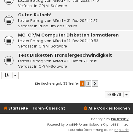
Letzter Beitrag von
Alfred
«
18. Jan 2022, 17:10
Verfasst in
CP/M-Software
Guten Rutsch!
Letzter Beitrag von
Alfred
«
31. Dez 2021, 12:37
Verfasst in
Rund um das Forum
MC-CP/M Computer Disketten formatieren
Letzter Beitrag von
Alfred
«
12. Dez 2021, 10:53
Verfasst in
CP/M-Software
Test DIsketten Transfergeschwindigkeit
Letzter Beitrag von
Alfred
«
11. Dez 2021, 18:35
Verfasst in
CP/M-Software
Die Suche ergab 33 Treffer
1
2
Nächste
Gehe zu
Startseite
Foren-Übersicht
Alle Cookies löschen
Flat Style by
Ian Bradley
Powered by
phpBB
® Forum Software © phpBB Limited
Deutsche Übersetzung durch
phpBB.de