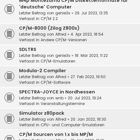
M4p Montezuma CP/M Diskettenformate für
'deutsche' Computer
Letzter Beitrag von
genie3s
«
29. Jul 2023, 13:35
Verfasst in
CP/M 2.2
CP/M-8000 (Zilog Z800x)
Letzter Beitrag von
Alfred
«
4. Apr 2023, 18:54
Verfasst in
Andere CP/M-Versionen
SDLTRS
Letzter Beitrag von
genie3s
«
18. Mär 2023, 11:22
Verfasst in
CP/M-Emulatoren
Modula-2 Compiler
Letzter Beitrag von
Alfred
«
27. Feb 2023, 19:50
Verfasst in
CP/M-Software
SPECTRA-JOYCE in Nordhessen
Letzter Beitrag von
wnb
«
20. Jul 2022, 19:24
Verfasst in
Veranstaltungstermine
Simulator z80pack
Letzter Beitrag von
Alfred
«
20. Jan 2022, 18:30
Verfasst in
CPU- und Computer-Emulatoren
CP/M Sourcen von 1.x bis MP/M