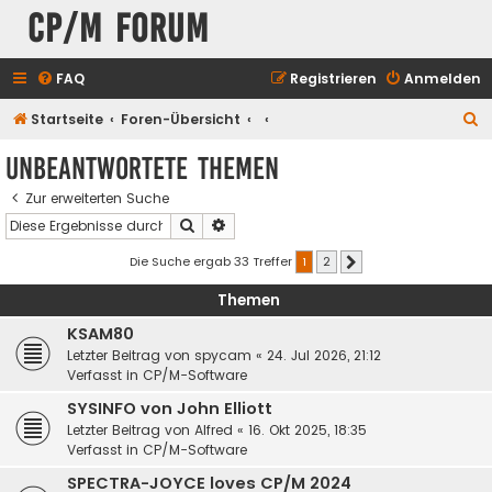
CP/M Forum
FAQ
Registrieren
Anmelden
S
Startseite
Foren-Übersicht
u
Unbeantwortete Themen
c
Zur erweiterten Suche
h
Suche
Erweiterte Suche
e
Die Suche ergab 33 Treffer
1
2
Nächste
Themen
KSAM80
Letzter Beitrag von
spycam
«
24. Jul 2026, 21:12
Verfasst in
CP/M-Software
SYSINFO von John Elliott
Letzter Beitrag von
Alfred
«
16. Okt 2025, 18:35
Verfasst in
CP/M-Software
SPECTRA-JOYCE loves CP/M 2024