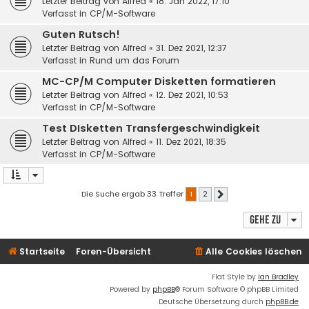
Letzter Beitrag von
Alfred
«
18. Jan 2022, 17:10
Verfasst in
CP/M-Software
Guten Rutsch!
Letzter Beitrag von
Alfred
«
31. Dez 2021, 12:37
Verfasst in
Rund um das Forum
MC-CP/M Computer Disketten formatieren
Letzter Beitrag von
Alfred
«
12. Dez 2021, 10:53
Verfasst in
CP/M-Software
Test DIsketten Transfergeschwindigkeit
Letzter Beitrag von
Alfred
«
11. Dez 2021, 18:35
Verfasst in
CP/M-Software
Die Suche ergab 33 Treffer
1
2
Nächste
Gehe zu
Startseite
Foren-Übersicht
Alle Cookies löschen
Flat Style by
Ian Bradley
Powered by
phpBB
® Forum Software © phpBB Limited
Deutsche Übersetzung durch
phpBB.de