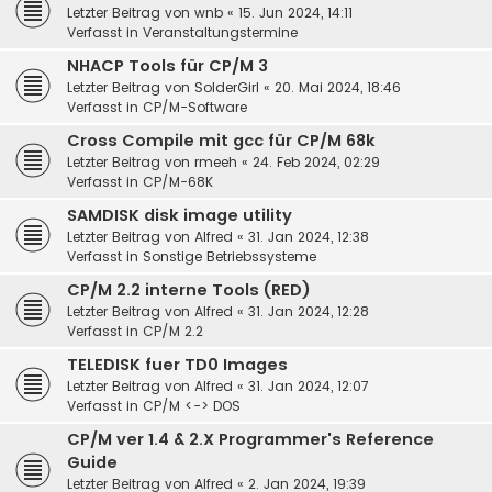
Letzter Beitrag von
wnb
«
15. Jun 2024, 14:11
Verfasst in
Veranstaltungstermine
NHACP Tools für CP/M 3
Letzter Beitrag von
SolderGirl
«
20. Mai 2024, 18:46
Verfasst in
CP/M-Software
Cross Compile mit gcc für CP/M 68k
Letzter Beitrag von
rmeeh
«
24. Feb 2024, 02:29
Verfasst in
CP/M-68K
SAMDISK disk image utility
Letzter Beitrag von
Alfred
«
31. Jan 2024, 12:38
Verfasst in
Sonstige Betriebssysteme
CP/M 2.2 interne Tools (RED)
Letzter Beitrag von
Alfred
«
31. Jan 2024, 12:28
Verfasst in
CP/M 2.2
TELEDISK fuer TD0 Images
Letzter Beitrag von
Alfred
«
31. Jan 2024, 12:07
Verfasst in
CP/M <-> DOS
CP/M ver 1.4 & 2.X Programmer's Reference
Guide
Letzter Beitrag von
Alfred
«
2. Jan 2024, 19:39