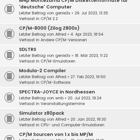
M4p Montezuma CP/M Diskettenformate für
'deutsche' Computer
Letzter Beitrag von
genie3s
«
29. Jul 2023, 13:35
Verfasst in
CP/M 2.2
CP/M-8000 (Zilog Z800x)
Letzter Beitrag von
Alfred
«
4. Apr 2023, 18:54
Verfasst in
Andere CP/M-Versionen
SDLTRS
Letzter Beitrag von
genie3s
«
18. Mär 2023, 11:22
Verfasst in
CP/M-Emulatoren
Modula-2 Compiler
Letzter Beitrag von
Alfred
«
27. Feb 2023, 19:50
Verfasst in
CP/M-Software
SPECTRA-JOYCE in Nordhessen
Letzter Beitrag von
wnb
«
20. Jul 2022, 19:24
Verfasst in
Veranstaltungstermine
Simulator z80pack
Letzter Beitrag von
Alfred
«
20. Jan 2022, 18:30
Verfasst in
CPU- und Computer-Emulatoren
CP/M Sourcen von 1.x bis MP/M