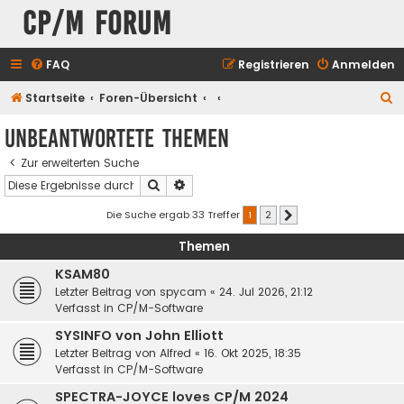
CP/M Forum
FAQ
Registrieren
Anmelden
S
Startseite
Foren-Übersicht
u
Unbeantwortete Themen
c
Zur erweiterten Suche
h
Suche
Erweiterte Suche
e
Die Suche ergab 33 Treffer
1
2
Nächste
Themen
KSAM80
Letzter Beitrag von
spycam
«
24. Jul 2026, 21:12
Verfasst in
CP/M-Software
SYSINFO von John Elliott
Letzter Beitrag von
Alfred
«
16. Okt 2025, 18:35
Verfasst in
CP/M-Software
SPECTRA-JOYCE loves CP/M 2024