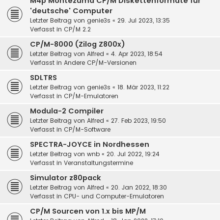
M4p Montezuma CP/M Diskettenformate für
'deutsche' Computer
Letzter Beitrag von
genie3s
«
29. Jul 2023, 13:35
Verfasst in
CP/M 2.2
CP/M-8000 (Zilog Z800x)
Letzter Beitrag von
Alfred
«
4. Apr 2023, 18:54
Verfasst in
Andere CP/M-Versionen
SDLTRS
Letzter Beitrag von
genie3s
«
18. Mär 2023, 11:22
Verfasst in
CP/M-Emulatoren
Modula-2 Compiler
Letzter Beitrag von
Alfred
«
27. Feb 2023, 19:50
Verfasst in
CP/M-Software
SPECTRA-JOYCE in Nordhessen
Letzter Beitrag von
wnb
«
20. Jul 2022, 19:24
Verfasst in
Veranstaltungstermine
Simulator z80pack
Letzter Beitrag von
Alfred
«
20. Jan 2022, 18:30
Verfasst in
CPU- und Computer-Emulatoren
CP/M Sourcen von 1.x bis MP/M