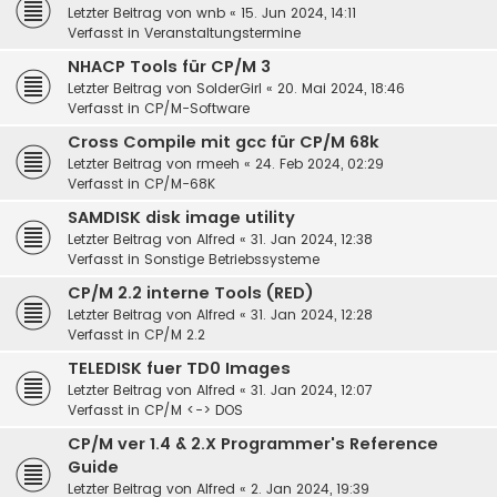
Letzter Beitrag von
wnb
«
15. Jun 2024, 14:11
Verfasst in
Veranstaltungstermine
NHACP Tools für CP/M 3
Letzter Beitrag von
SolderGirl
«
20. Mai 2024, 18:46
Verfasst in
CP/M-Software
Cross Compile mit gcc für CP/M 68k
Letzter Beitrag von
rmeeh
«
24. Feb 2024, 02:29
Verfasst in
CP/M-68K
SAMDISK disk image utility
Letzter Beitrag von
Alfred
«
31. Jan 2024, 12:38
Verfasst in
Sonstige Betriebssysteme
CP/M 2.2 interne Tools (RED)
Letzter Beitrag von
Alfred
«
31. Jan 2024, 12:28
Verfasst in
CP/M 2.2
TELEDISK fuer TD0 Images
Letzter Beitrag von
Alfred
«
31. Jan 2024, 12:07
Verfasst in
CP/M <-> DOS
CP/M ver 1.4 & 2.X Programmer's Reference
Guide
Letzter Beitrag von
Alfred
«
2. Jan 2024, 19:39