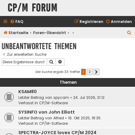
CP/M Forum
FAQ
Registrieren
Anmelden
S
Startseite
Foren-Übersicht
u
Unbeantwortete Themen
c
Zur erweiterten Suche
h
Suche
Erweiterte Suche
e
Die Suche ergab 33 Treffer
1
2
Nächste
Themen
KSAM80
Letzter Beitrag von
spycam
«
24. Jul 2026, 21:12
Verfasst in
CP/M-Software
SYSINFO von John Elliott
Letzter Beitrag von
Alfred
«
16. Okt 2025, 18:35
Verfasst in
CP/M-Software
SPECTRA-JOYCE loves CP/M 2024