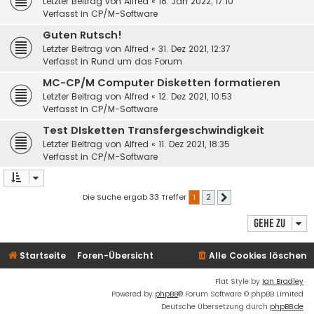
Letzter Beitrag von
Alfred
«
18. Jan 2022, 17:10
Verfasst in
CP/M-Software
Guten Rutsch!
Letzter Beitrag von
Alfred
«
31. Dez 2021, 12:37
Verfasst in
Rund um das Forum
MC-CP/M Computer Disketten formatieren
Letzter Beitrag von
Alfred
«
12. Dez 2021, 10:53
Verfasst in
CP/M-Software
Test DIsketten Transfergeschwindigkeit
Letzter Beitrag von
Alfred
«
11. Dez 2021, 18:35
Verfasst in
CP/M-Software
Die Suche ergab 33 Treffer
1
2
Nächste
Gehe zu
Startseite
Foren-Übersicht
Alle Cookies löschen
Flat Style by
Ian Bradley
Powered by
phpBB
® Forum Software © phpBB Limited
Deutsche Übersetzung durch
phpBB.de