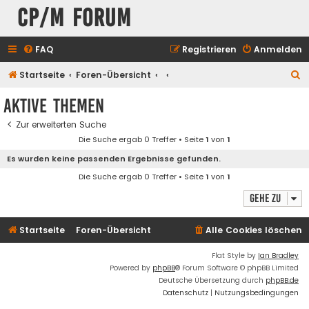
CP/M Forum
FAQ
Registrieren
Anmelden
S
Startseite
Foren-Übersicht
u
Aktive Themen
c
Zur erweiterten Suche
h
Die Suche ergab 0 Treffer • Seite
1
von
1
e
Es wurden keine passenden Ergebnisse gefunden.
Die Suche ergab 0 Treffer • Seite
1
von
1
Gehe zu
Startseite
Foren-Übersicht
Alle Cookies löschen
Flat Style by
Ian Bradley
Powered by
phpBB
® Forum Software © phpBB Limited
Deutsche Übersetzung durch
phpBB.de
Datenschutz
|
Nutzungsbedingungen