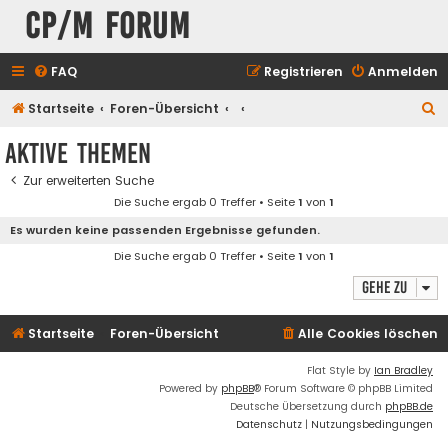
CP/M Forum
FAQ
Registrieren
Anmelden
S
Startseite
Foren-Übersicht
u
Aktive Themen
c
Zur erweiterten Suche
h
Die Suche ergab 0 Treffer • Seite
1
von
1
e
Es wurden keine passenden Ergebnisse gefunden.
Die Suche ergab 0 Treffer • Seite
1
von
1
Gehe zu
Startseite
Foren-Übersicht
Alle Cookies löschen
Flat Style by
Ian Bradley
Powered by
phpBB
® Forum Software © phpBB Limited
Deutsche Übersetzung durch
phpBB.de
Datenschutz
|
Nutzungsbedingungen