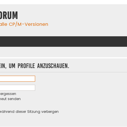
orum
 alle CP/M-Versionen
ein, um Profile anzuschauen.
vergessen
rneut senden
während dieser Sitzung verbergen