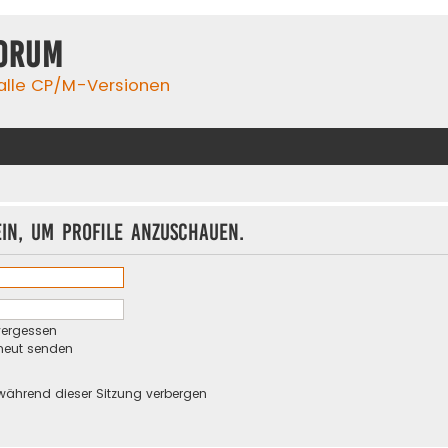
orum
 alle CP/M-Versionen
ein, um Profile anzuschauen.
vergessen
rneut senden
während dieser Sitzung verbergen