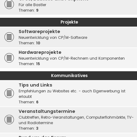
Für alle Bastler
Themen:
9
Projekte
Softwareprojekte
Neuentwicklung von CP/M-Software
Themen:
10
Hardwareprojekte
Neuentwicklung von CP/M-Rechnern und Komponenten
Themen:
15
Kommunikatives
Tips und Links
Empfehlungen zu Websites etc. - auch Eigenwerbung ist
erlaubt
Themen:
6
Veranstaltungstermine
Clubtreffen, Retro-Veranstaltungen, Computerflohmärkte, TV-
und Radiotermine
Themen:
3