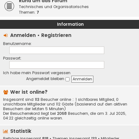
Rund um das Forum
Technisches und Organisatorisches
Themen:
7
Information
Anmelden
•
Registrieren
Benutzername:
Passwort:
Ich habe mein Passwort vergessen
Angemeldet bleiben
Wer ist online?
Insgesamt sind
113
Besucher online :: 1 sichtbares Mitglied, 0
unsichtbare Mitglieder und 112 Gäste (basierend auf den aktiven
Besuchern der letzten 5 Minuten)
Der Besucherrekord liegt bei
2068
Besuchern, die am 3. Jul 2025,
04:22 gleichzeitig online waren.
Statistik
Beiträge insgesamt
818
• Themen insgesamt
133
• Mitglieder