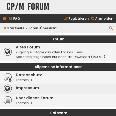
CP/M Forum
FAQ
Registrieren
Anmelden
S
Startseite
Foren-Übersicht
u
Forum
c
Altes Forum
h
Zugang zur Kopie des alten Forums - Aus
e
Speicherplatzgründen nur noch als Download (180 MB)
Allgemeine Informationen
Datenschutz
Themen:
1
Impressum
Über dieses Forum
Themen:
1
Software