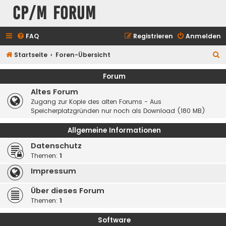
CP/M Forum
FAQ
Registrieren
Anmelden
S
Startseite
Foren-Übersicht
u
Forum
c
Altes Forum
h
Zugang zur Kopie des alten Forums - Aus
e
Speicherplatzgründen nur noch als Download (180 MB)
Allgemeine Informationen
Datenschutz
Themen:
1
Impressum
Über dieses Forum
Themen:
1
Software