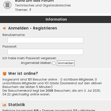
Rund um das Forum
Technisches und Organisatorisches
Themen:
7
Information
Anmelden
•
Registrieren
Benutzername:
Passwort:
Ich habe mein Passwort vergessen
Angemeldet bleiben
Wer ist online?
Insgesamt sind
101
Besucher online :: 0 sichtbare Mitglieder, 0
unsichtbare Mitglieder und 101 Gäste (basierend auf den aktiven
Besuchern der letzten 5 Minuten)
Der Besucherrekord liegt bei
2068
Besuchern, die am 3. Jul 2025,
04:22 gleichzeitig online waren.
Statistik
Beiträge insgesamt
818
• Themen insgesamt
133
• Mitglieder