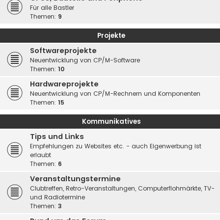
Für alle Bastler
Themen:
9
Projekte
Softwareprojekte
Neuentwicklung von CP/M-Software
Themen:
10
Hardwareprojekte
Neuentwicklung von CP/M-Rechnern und Komponenten
Themen:
15
Kommunikatives
Tips und Links
Empfehlungen zu Websites etc. - auch Eigenwerbung ist
erlaubt
Themen:
6
Veranstaltungstermine
Clubtreffen, Retro-Veranstaltungen, Computerflohmärkte, TV-
und Radiotermine
Themen:
3