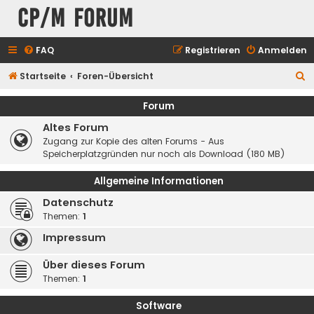
CP/M Forum
FAQ
Registrieren
Anmelden
S
Startseite
Foren-Übersicht
u
Forum
c
Altes Forum
h
Zugang zur Kopie des alten Forums - Aus
e
Speicherplatzgründen nur noch als Download (180 MB)
Allgemeine Informationen
Datenschutz
Themen:
1
Impressum
Über dieses Forum
Themen:
1
Software