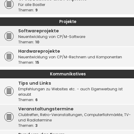
Für alle Bastler
Themen:
9
Projekte
Softwareprojekte
Neuentwicklung von CP/M-Software
Themen:
10
Hardwareprojekte
Neuentwicklung von CP/M-Rechnern und Komponenten
Themen:
15
Kommunikatives
Tips und Links
Empfehlungen zu Websites etc. - auch Eigenwerbung ist
erlaubt
Themen:
6
Veranstaltungstermine
Clubtreffen, Retro-Veranstaltungen, Computerflohmärkte, TV-
und Radiotermine
Themen:
3