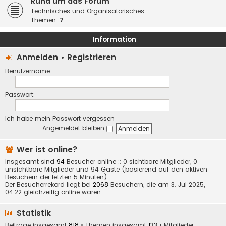
Rund um das Forum
Technisches und Organisatorisches
Themen:
7
Information
Anmelden
•
Registrieren
Benutzername:
Passwort:
Ich habe mein Passwort vergessen
Angemeldet bleiben
Wer ist online?
Insgesamt sind
94
Besucher online :: 0 sichtbare Mitglieder, 0
unsichtbare Mitglieder und 94 Gäste (basierend auf den aktiven
Besuchern der letzten 5 Minuten)
Der Besucherrekord liegt bei
2068
Besuchern, die am 3. Jul 2025,
04:22 gleichzeitig online waren.
Statistik
Beiträge insgesamt
818
• Themen insgesamt
133
• Mitglieder