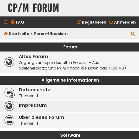
CP/M Forum
FAQ
Registrieren
Anmelden
S
Startseite
Foren-Übersicht
u
Forum
c
Altes Forum
h
Zugang zur Kopie des alten Forums - Aus
e
Speicherplatzgründen nur noch als Download (180 MB)
Allgemeine Informationen
Datenschutz
Themen:
1
Impressum
Über dieses Forum
Themen:
1
Software