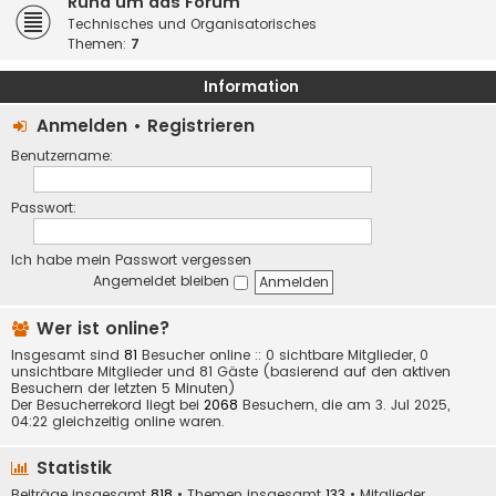
Rund um das Forum
Technisches und Organisatorisches
Themen:
7
Information
Anmelden
•
Registrieren
Benutzername:
Passwort:
Ich habe mein Passwort vergessen
Angemeldet bleiben
Wer ist online?
Insgesamt sind
81
Besucher online :: 0 sichtbare Mitglieder, 0
unsichtbare Mitglieder und 81 Gäste (basierend auf den aktiven
Besuchern der letzten 5 Minuten)
Der Besucherrekord liegt bei
2068
Besuchern, die am 3. Jul 2025,
04:22 gleichzeitig online waren.
Statistik
Beiträge insgesamt
818
• Themen insgesamt
133
• Mitglieder