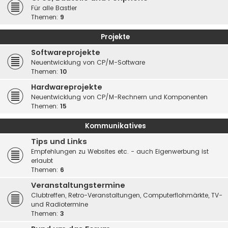
Für alle Bastler
Themen:
9
Projekte
Softwareprojekte
Neuentwicklung von CP/M-Software
Themen:
10
Hardwareprojekte
Neuentwicklung von CP/M-Rechnern und Komponenten
Themen:
15
Kommunikatives
Tips und Links
Empfehlungen zu Websites etc. - auch Eigenwerbung ist
erlaubt
Themen:
6
Veranstaltungstermine
Clubtreffen, Retro-Veranstaltungen, Computerflohmärkte, TV-
und Radiotermine
Themen:
3