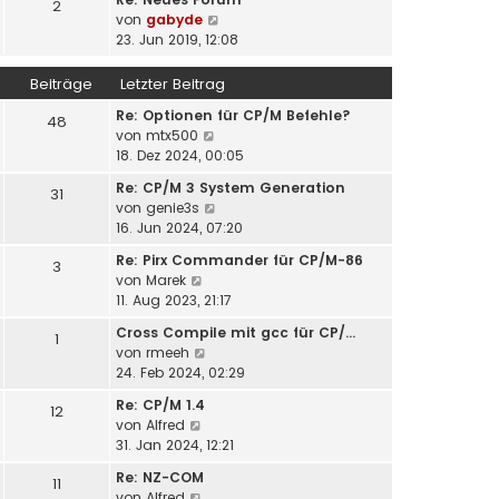
t
2
N
von
gabyde
e
e
23. Jun 2019, 12:08
r
u
B
e
Beiträge
Letzter Beitrag
e
s
i
Re: Optionen für CP/M Befehle?
t
48
t
N
von
mtx500
e
r
e
18. Dez 2024, 00:05
r
a
u
B
g
Re: CP/M 3 System Generation
31
e
e
N
von
genie3s
s
i
e
16. Jun 2024, 07:20
t
t
u
e
r
Re: Pirx Commander für CP/M-86
3
e
r
N
a
von
Marek
s
B
e
g
11. Aug 2023, 21:17
t
e
u
e
Cross Compile mit gcc für CP/…
i
1
e
r
N
von
rmeeh
t
s
B
e
24. Feb 2024, 02:29
r
t
e
u
a
e
Re: CP/M 1.4
i
12
e
g
r
N
von
Alfred
t
s
B
e
31. Jan 2024, 12:21
r
t
e
u
a
e
Re: NZ-COM
i
11
e
g
r
N
von
Alfred