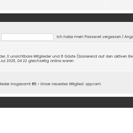
Ich habe mein Passwort vergessen
|
Ange
eder, 0 unsichtbare Mitglieder und 8 Gäste (basierend auf den aktiven Be
ul 2025, 04:22 gleichzeitig online waren.
glieder insgesamt
85
• Unser neuestes Mitglied:
spycam