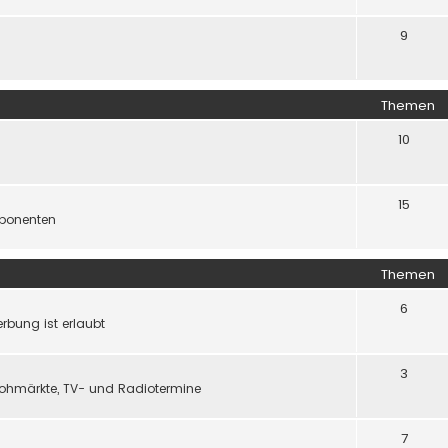
9
Themen
10
15
ponenten
Themen
6
rbung ist erlaubt
3
flohmärkte, TV- und Radiotermine
7