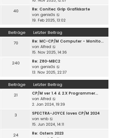
16. Nov 2025, 12:07
r
t
u
B
r
Re: Conitec Grip Grafikkarte
40
e
e
a
N
von
genie3s
s
i
g
e
19. Feb 2025, 13:02
t
t
u
e
r
e
Beiträge
Letzter Beitrag
r
a
s
B
g
Re: MC-CP/M Computer - Monito…
t
70
e
N
von
Alfred
e
i
e
15. Nov 2025, 14:36
r
t
u
B
r
Re: Z80-MBC2
240
e
e
a
N
von
genie3s
s
i
g
e
13. Nov 2025, 22:37
t
t
u
e
r
e
Beiträge
Letzter Beitrag
r
a
s
B
g
CP/M ver 1.4 & 2.X Programmer…
t
21
e
N
von
Alfred
e
i
e
2. Jan 2024, 19:39
r
t
u
B
r
SPECTRA-JOYCE loves CP/M 2024
3
e
e
N
a
von
wnb
s
i
e
g
15. Jun 2024, 14:11
t
t
u
e
r
Re: Ostern 2023
24
e
r