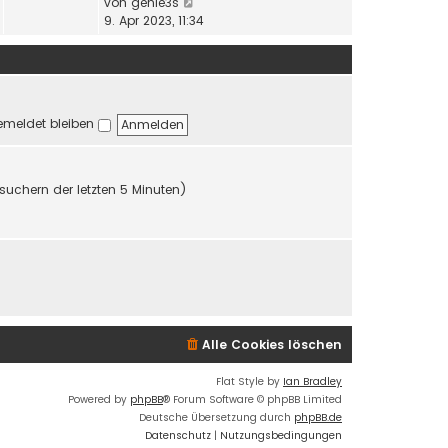
a
N
von
genie3s
s
B
g
e
9. Apr 2023, 11:34
t
e
u
e
i
e
r
t
s
B
r
t
e
a
e
i
g
meldet bleiben
r
t
B
r
e
a
i
g
suchern der letzten 5 Minuten)
t
r
a
g
Alle Cookies löschen
Flat Style by
Ian Bradley
Powered by
phpBB
® Forum Software © phpBB Limited
Deutsche Übersetzung durch
phpBB.de
Datenschutz
|
Nutzungsbedingungen