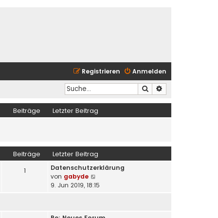
Registrieren
Anmelden
Suche
Erweiterte Suche
Beiträge
Letzter Beitrag
Beiträge
Letzter Beitrag
Datenschutzerklärung
1
N
von
gabyde
e
9. Jun 2019, 18:15
u
e
s
Re: Neues Forum