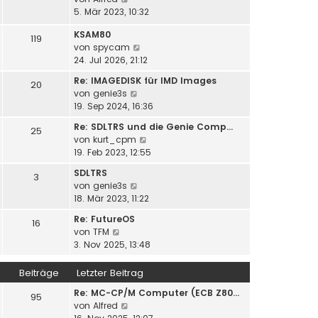
t
s
B
e
5. Mär 2023, 10:32
r
t
e
u
a
e
i
KSAM80
e
119
g
r
t
N
von
spycam
s
B
r
e
24. Jul 2026, 21:12
t
e
a
u
e
i
Re: IMAGEDISK für IMD Images
20
g
e
r
t
N
von
genie3s
s
B
r
e
19. Sep 2024, 16:36
t
e
a
u
e
i
Re: SDLTRS und die Genie Comp…
25
g
e
r
t
N
von
kurt_cpm
s
B
r
e
19. Feb 2023, 12:55
t
e
a
u
e
SDLTRS
i
3
g
e
r
N
von
genie3s
t
s
B
e
18. Mär 2023, 11:22
r
t
e
u
a
e
Re: FutureOS
i
16
e
g
r
N
von
TFM
t
s
B
e
3. Nov 2025, 13:48
r
t
e
u
a
e
i
e
g
Beiträge
Letzter Beitrag
r
t
s
B
r
Re: MC-CP/M Computer (ECB Z80…
t
95
e
N
a
von
Alfred
e
i
e
g