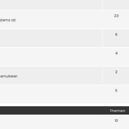
23
stems ist
6
4
2
 emulieren
5
Themen
10