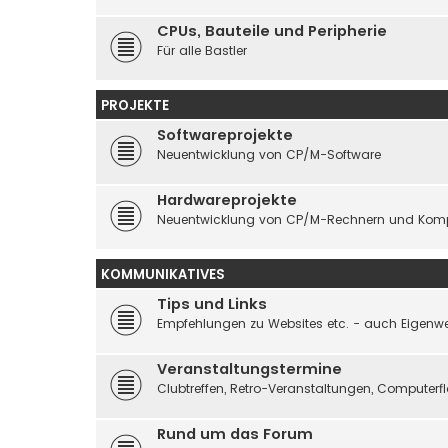
CPUs, Bauteile und Peripherie
Für alle Bastler
PROJEKTE
Softwareprojekte
Neuentwicklung von CP/M-Software
Hardwareprojekte
Neuentwicklung von CP/M-Rechnern und Kom
KOMMUNIKATIVES
Tips und Links
Empfehlungen zu Websites etc. - auch Eigenwe
Veranstaltungstermine
Clubtreffen, Retro-Veranstaltungen, Computer
Rund um das Forum