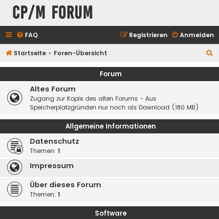
CP/M Forum
FAQ
Registrieren
Anmelden
S
Startseite
Foren-Übersicht
u
Forum
c
Altes Forum
h
Zugang zur Kopie des alten Forums - Aus
e
Speicherplatzgründen nur noch als Download (180 MB)
Allgemeine Informationen
Datenschutz
Themen:
1
Impressum
Über dieses Forum
Themen:
1
Software