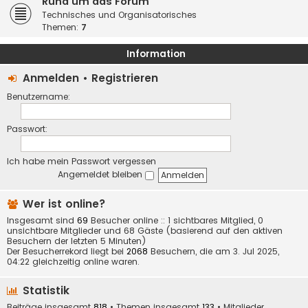
Rund um das Forum
Technisches und Organisatorisches
Themen:
7
Information
Anmelden
•
Registrieren
Benutzername:
Passwort:
Ich habe mein Passwort vergessen
Angemeldet bleiben
Wer ist online?
Insgesamt sind
69
Besucher online :: 1 sichtbares Mitglied, 0
unsichtbare Mitglieder und 68 Gäste (basierend auf den aktiven
Besuchern der letzten 5 Minuten)
Der Besucherrekord liegt bei
2068
Besuchern, die am 3. Jul 2025,
04:22 gleichzeitig online waren.
Statistik
Beiträge insgesamt
818
• Themen insgesamt
133
• Mitglieder