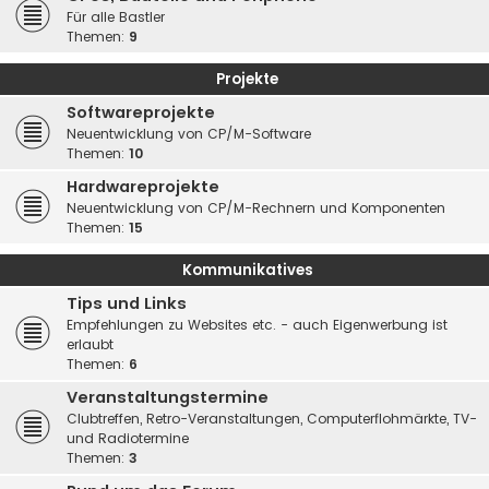
Für alle Bastler
Themen:
9
Projekte
Softwareprojekte
Neuentwicklung von CP/M-Software
Themen:
10
Hardwareprojekte
Neuentwicklung von CP/M-Rechnern und Komponenten
Themen:
15
Kommunikatives
Tips und Links
Empfehlungen zu Websites etc. - auch Eigenwerbung ist
erlaubt
Themen:
6
Veranstaltungstermine
Clubtreffen, Retro-Veranstaltungen, Computerflohmärkte, TV-
und Radiotermine
Themen:
3