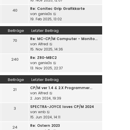
16. Nov 2025, 12:07
r
t
u
B
r
Re: Conitec Grip Grafikkarte
40
e
e
a
N
von
genie3s
s
i
g
e
19. Feb 2025, 13:02
t
t
u
e
r
e
Beiträge
Letzter Beitrag
r
a
s
B
g
Re: MC-CP/M Computer - Monito…
t
70
e
N
von
Alfred
e
i
e
15. Nov 2025, 14:36
r
t
u
B
r
Re: Z80-MBC2
240
e
e
a
N
von
genie3s
s
i
g
e
13. Nov 2025, 22:37
t
t
u
e
r
e
Beiträge
Letzter Beitrag
r
a
s
B
g
CP/M ver 1.4 & 2.X Programmer…
t
21
e
N
von
Alfred
e
i
e
2. Jan 2024, 19:39
r
t
u
B
r
SPECTRA-JOYCE loves CP/M 2024
3
e
e
N
a
von
wnb
s
i
e
g
15. Jun 2024, 14:11
t
t
u
e
r
Re: Ostern 2023
24
e
r