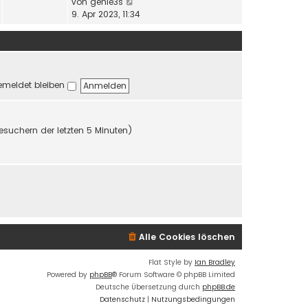
a
N
von
genie3s
s
B
g
e
9. Apr 2023, 11:34
t
e
u
e
i
e
r
t
s
B
r
t
e
a
e
i
g
meldet bleiben
r
t
B
r
e
a
i
g
esuchern der letzten 5 Minuten)
t
r
a
g
Alle Cookies löschen
Flat Style by
Ian Bradley
Powered by
phpBB
® Forum Software © phpBB Limited
Deutsche Übersetzung durch
phpBB.de
Datenschutz
|
Nutzungsbedingungen