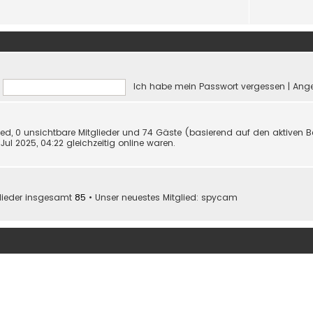
Ich habe mein Passwort vergessen
|
Ange
lied, 0 unsichtbare Mitglieder und 74 Gäste (basierend auf den aktiven B
ul 2025, 04:22 gleichzeitig online waren.
glieder insgesamt
85
• Unser neuestes Mitglied:
spycam