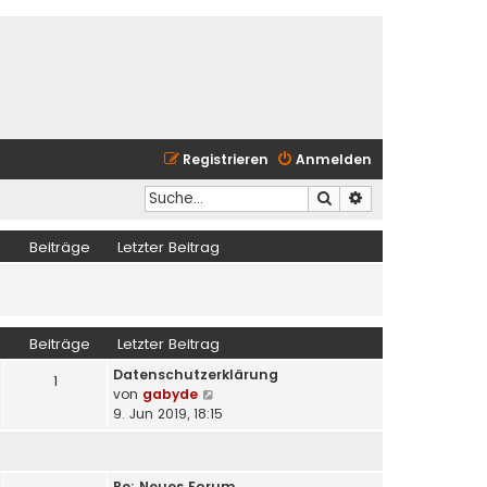
Registrieren
Anmelden
Suche
Erweiterte Suche
Beiträge
Letzter Beitrag
Beiträge
Letzter Beitrag
Datenschutzerklärung
1
N
von
gabyde
e
9. Jun 2019, 18:15
u
e
s
Re: Neues Forum