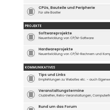
CPUs, Bauteile und Peripherie
Für alle Bastler
PROJEKTE
Softwareprojekte
Neuentwicklung von CP/M-Software
Hardwareprojekte
Neuentwicklung von CP/M-Rechnern und Kom
KOMMUNIKATIVES
Tips und Links
Empfehlungen zu Websites etc. - auch Eigenwe
Veranstaltungstermine
Clubtreffen, Retro-Veranstaltungen, Computer
Rund um das Forum