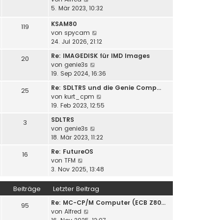
t
s
B
e
5. Mär 2023, 10:32
r
t
e
u
a
e
i
KSAM80
e
119
g
r
t
N
von
spycam
s
B
r
e
24. Jul 2026, 21:12
t
e
a
u
e
i
Re: IMAGEDISK für IMD Images
20
g
e
r
t
N
von
genie3s
s
B
r
e
19. Sep 2024, 16:36
t
e
a
u
e
i
Re: SDLTRS und die Genie Comp…
25
g
e
r
t
N
von
kurt_cpm
s
B
r
e
19. Feb 2023, 12:55
t
e
a
u
e
SDLTRS
i
3
g
e
r
N
von
genie3s
t
s
B
e
18. Mär 2023, 11:22
r
t
e
u
a
e
Re: FutureOS
i
16
e
g
r
N
von
TFM
t
s
B
e
3. Nov 2025, 13:48
r
t
e
u
a
e
i
e
g
Beiträge
Letzter Beitrag
r
t
s
B
r
Re: MC-CP/M Computer (ECB Z80…
t
95
e
N
a
von
Alfred
e
i
e
g