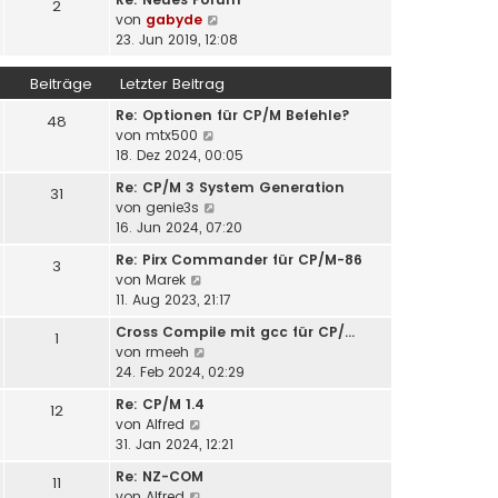
t
2
N
von
gabyde
e
e
23. Jun 2019, 12:08
r
u
B
e
Beiträge
Letzter Beitrag
e
s
i
Re: Optionen für CP/M Befehle?
t
48
t
N
von
mtx500
e
r
e
18. Dez 2024, 00:05
r
a
u
B
g
Re: CP/M 3 System Generation
31
e
e
N
von
genie3s
s
i
e
16. Jun 2024, 07:20
t
t
u
e
r
Re: Pirx Commander für CP/M-86
3
e
r
N
a
von
Marek
s
B
e
g
11. Aug 2023, 21:17
t
e
u
e
Cross Compile mit gcc für CP/…
i
1
e
r
N
von
rmeeh
t
s
B
e
24. Feb 2024, 02:29
r
t
e
u
a
e
Re: CP/M 1.4
i
12
e
g
r
N
von
Alfred
t
s
B
e
31. Jan 2024, 12:21
r
t
e
u
a
e
Re: NZ-COM
i
11
e
g
r
N
von
Alfred