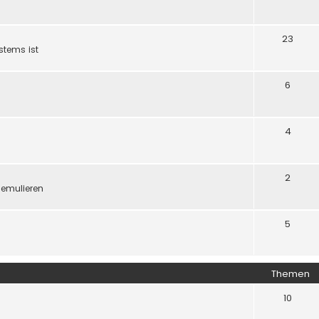
23
stems ist
6
4
2
 emulieren
5
Themen
10