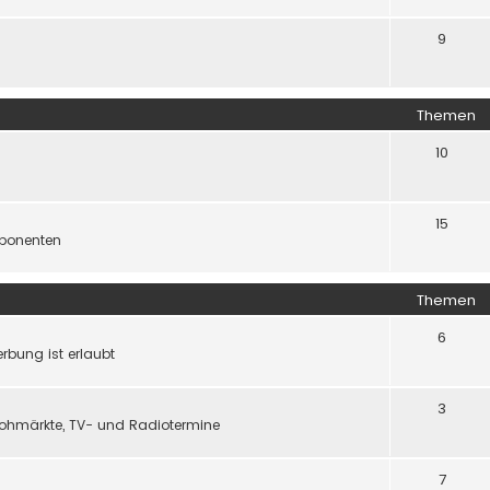
9
Themen
10
15
ponenten
Themen
6
rbung ist erlaubt
3
flohmärkte, TV- und Radiotermine
7