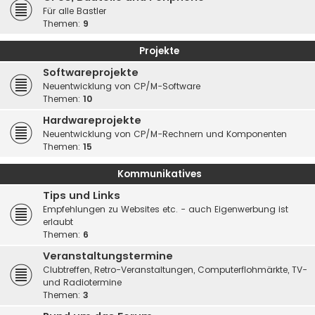
Für alle Bastler
Themen:
9
Projekte
Softwareprojekte
Neuentwicklung von CP/M-Software
Themen:
10
Hardwareprojekte
Neuentwicklung von CP/M-Rechnern und Komponenten
Themen:
15
Kommunikatives
Tips und Links
Empfehlungen zu Websites etc. - auch Eigenwerbung ist
erlaubt
Themen:
6
Veranstaltungstermine
Clubtreffen, Retro-Veranstaltungen, Computerflohmärkte, TV-
und Radiotermine
Themen:
3