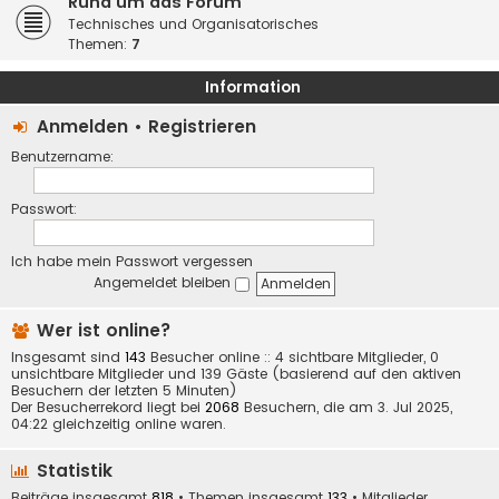
Rund um das Forum
Technisches und Organisatorisches
Themen:
7
Information
Anmelden
•
Registrieren
Benutzername:
Passwort:
Ich habe mein Passwort vergessen
Angemeldet bleiben
Wer ist online?
Insgesamt sind
143
Besucher online :: 4 sichtbare Mitglieder, 0
unsichtbare Mitglieder und 139 Gäste (basierend auf den aktiven
Besuchern der letzten 5 Minuten)
Der Besucherrekord liegt bei
2068
Besuchern, die am 3. Jul 2025,
04:22 gleichzeitig online waren.
Statistik
Beiträge insgesamt
818
• Themen insgesamt
133
• Mitglieder