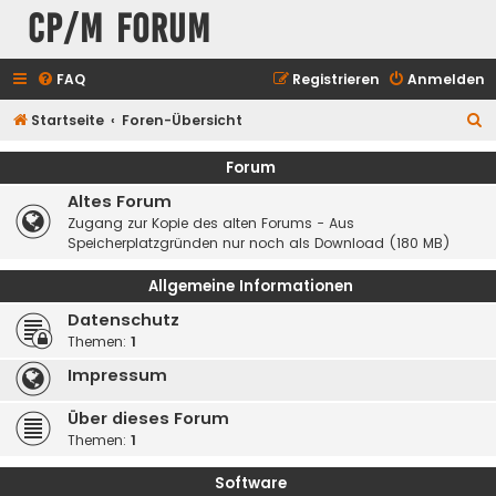
CP/M Forum
FAQ
Registrieren
Anmelden
S
Startseite
Foren-Übersicht
u
Forum
c
Altes Forum
h
Zugang zur Kopie des alten Forums - Aus
e
Speicherplatzgründen nur noch als Download (180 MB)
Allgemeine Informationen
Datenschutz
Themen:
1
Impressum
Über dieses Forum
Themen:
1
Software