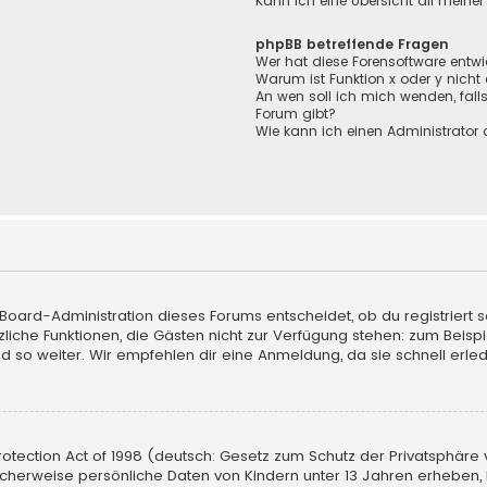
Kann ich eine Übersicht all meine
phpBB betreffende Fragen
Wer hat diese Forensoftware entwi
Warum ist Funktion x oder y nicht
An wen soll ich mich wenden, fall
Forum gibt?
Wie kann ich einen Administrator 
 Board-Administration dieses Forums entscheidet, ob du registriert s
sätzliche Funktionen, die Gästen nicht zur Verfügung stehen: zum Beisp
d so weiter. Wir empfehlen dir eine Anmeldung, da sie schnell erledigt
tection Act of 1998 (deutsch: Gesetz zum Schutz der Privatsphäre vo
licherweise persönliche Daten von Kindern unter 13 Jahren erheben,