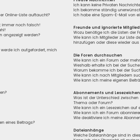
Ich kann keine Privaten Nachricht
Ich bekomme ständig unerwünscht
r Online-Liste auftaucht?
Ich habe eine Spam-E-Mail von ei
ht immer noch falsch!
Freunde und ignorierte Mitglied
hl!
Wozu benötige ich die Listen der F
en angezeigt werden?
Wie kann ich Mitglieder zur Liste de
hinzufügen oder diese wieder aus 
, werde ich aufgefordert, mich
Die Foren durchsuchen
Wie kann ich ein Forum oder meh
Weshalb erhalte ich bei der Suche
Warum bekomme ich bei der Suche 
Wie kann ich nach Mitgliedern su
Wie kann ich meine eigenen Beit
len?
Abonnements und Lesezeiche
Was ist der Unterschied zwischen
Thema oder Forum?
Wie kann ich ein Lesezeichen auf
Wie kann ich ein Forum abonnier
Wie deaktiviere ich meine Abonn
en eines Beitrags?
Dateianhänge
Welche Dateianhänge sind in die