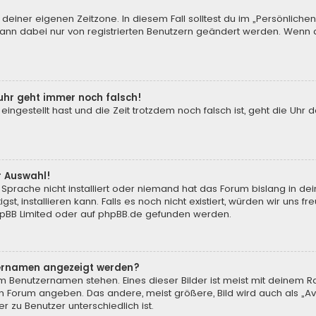
 deiner eigenen Zeitzone. In diesem Fall solltest du im „Persönliche
 kann dabei nur von registrierten Benutzern geändert werden. Wenn du n
enuhr geht immer noch falsch!
 eingestellt hast und die Zeit trotzdem noch falsch ist, geht die Uhr 
.
r Auswahl!
Sprache nicht installiert oder niemand hat das Forum bislang in de
st, installieren kann. Falls es noch nicht existiert, würden wir uns
pBB Limited
oder auf
phpBB.de
gefunden werden.
tzernamen angezeigt werden?
m Benutzernamen stehen. Eines dieser Bilder ist meist mit deinem Ra
m Forum angeben. Das andere, meist größere, Bild wird auch als „Ava
r zu Benutzer unterschiedlich ist.