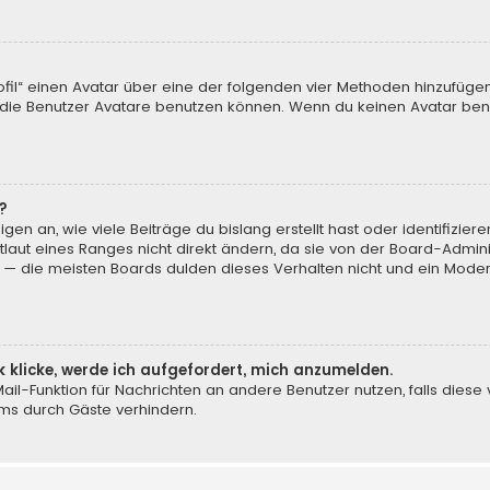
ofil“ einen Avatar über eine der folgenden vier Methoden hinzufüge
ie Benutzer Avatare benutzen können. Wenn du keinen Avatar benut
?
en an, wie viele Beiträge du bislang erstellt hast oder identifizi
aut eines Ranges nicht direkt ändern, da sie von der Board-Adminis
 — die meisten Boards dulden dieses Verhalten nicht und ein Moder
k klicke, werde ich aufgefordert, mich anzumelden.
-Mail-Funktion für Nachrichten an andere Benutzer nutzen, falls dies
ms durch Gäste verhindern.