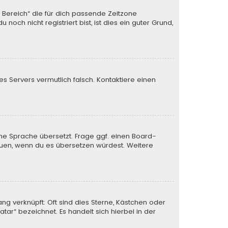
n Bereich“ die für dich passende Zeitzone
och nicht registriert bist, ist dies ein guter Grund,
des Servers vermutlich falsch. Kontaktiere einen
ine Sprache übersetzt. Frage ggf. einen Board-
 freuen, wenn du es übersetzen würdest. Weitere
ng verknüpft: Oft sind dies Sterne, Kästchen oder
tar“ bezeichnet. Es handelt sich hierbei in der