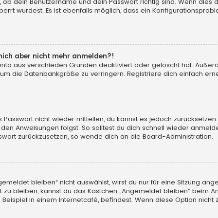
, ob dein Benutzername und dein Passwort richtig sind. Wenn dies d
errt wurdest. Es ist ebenfalls möglich, dass ein Konfigurationsprobl
n mich aber nicht mehr anmelden?!
konto aus verschieden Gründen deaktiviert oder gelöscht hat. Auße
 um die Datenbankgröße zu verringern. Registriere dich einfach erne
tes Passwort nicht wieder mitteilen, du kannst es jedoch zurücksetz
 den Anweisungen folgst. So solltest du dich schnell wieder anmeld
asswort zurückzusetzen, so wende dich an die Board-Administration.
eldet bleiben“ nicht auswählst, wirst du nur für eine Sitzung ang
 zu bleiben, kannst du das Kästchen „Angemeldet bleiben“ beim An
eispiel in einem Internetcafé, befindest. Wenn diese Option nicht 